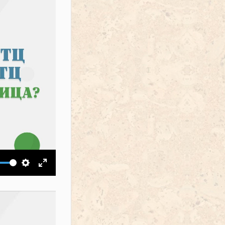
ить звук
Настройки
На весь экран