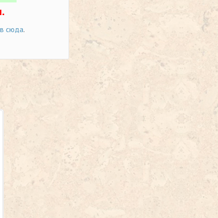
.
ов сюда
.