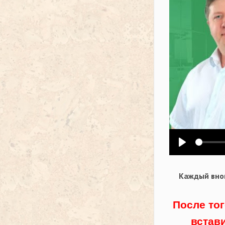
Воспроизв
Каждый внов
После тог
встав