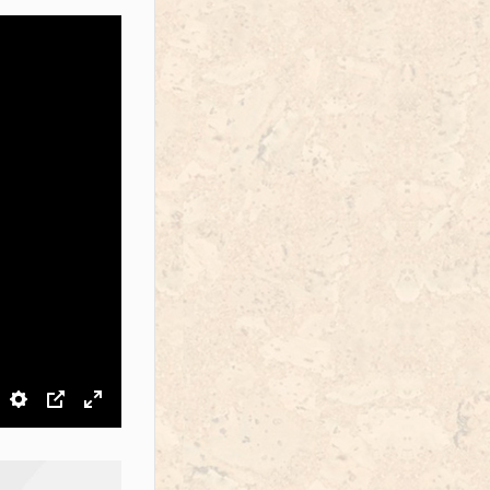
звук
Настройки
PIP
На весь экран