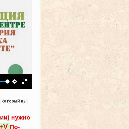
ить звук
Настройки
На весь экран
,
который вы
ции) нужно
l+V
По-