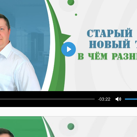
Воспроизвести
-03:22
ести
Выключ