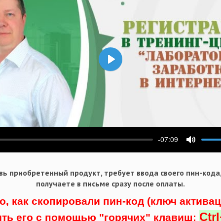
Воспроизвести
-07:09
ести
Выключ
ь приобретенный продукт, требует ввода своего пин-кода
получаете в письме сразу после оплаты.
о, как скопировали пин-код (ключ актива
Ctr
ить его с помощью "горячих" клавиш: