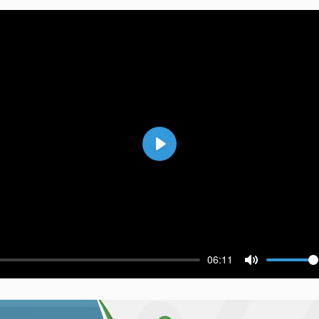
Воспроизвести
06:11
ести
Выключить 