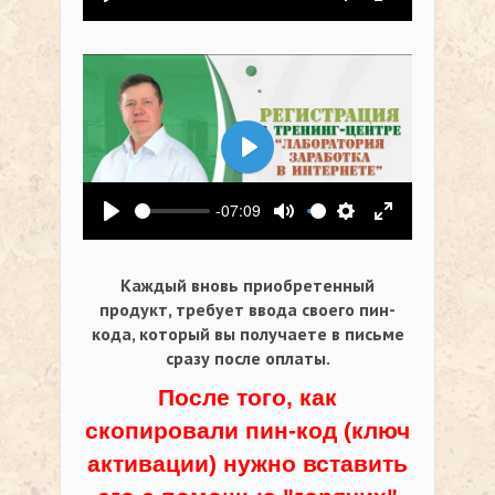
Воспроизвести
Выключить звук
Настройки
На весь экр
Воспроизвести
-07:09
Воспроизвести
Выключить звук
Настройки
На весь экр
Каждый вновь приобретенный
продукт, требует ввода своего пин-
кода,
который вы получаете в письме
сразу после оплаты.
После того, как
скопировали пин-код (ключ
активации) нужно вставить