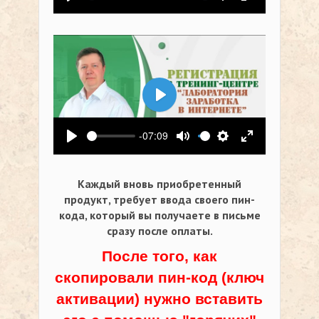
Воспроизвести
Выключить звук
Настройки
На весь экр
Воспроизвести
-07:09
Воспроизвести
Выключить звук
Настройки
На весь экр
Каждый вновь приобретенный
продукт, требует ввода своего пин-
кода,
который вы получаете в письме
сразу после оплаты.
После того, как
скопировали пин-код (ключ
активации) нужно вставить