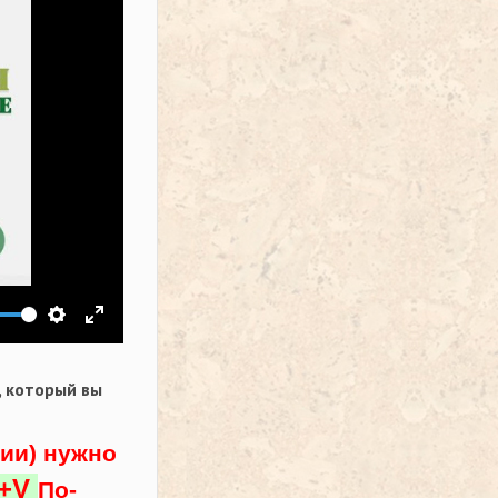
ить звук
Настройки
На весь экран
,
который вы
ции) нужно
l+V
По-