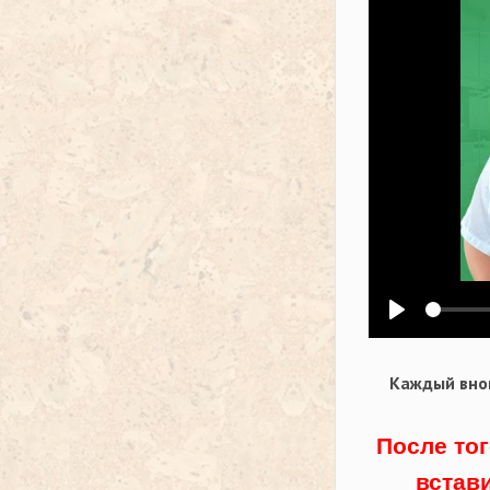
Воспроизв
Каждый внов
После тог
встав