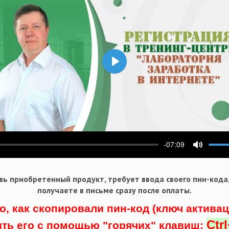
Воспроизвести
-07:09
ести
Выключ
ь приобретенный продукт, требует ввода своего пин-кода
получаете в письме сразу после оплаты.
о, как скопировали пин-код (ключ актива
Ctr
ить его с помощью "горячих" клавиш: