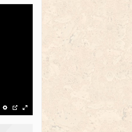
звук
Настройки
PIP
На весь экран