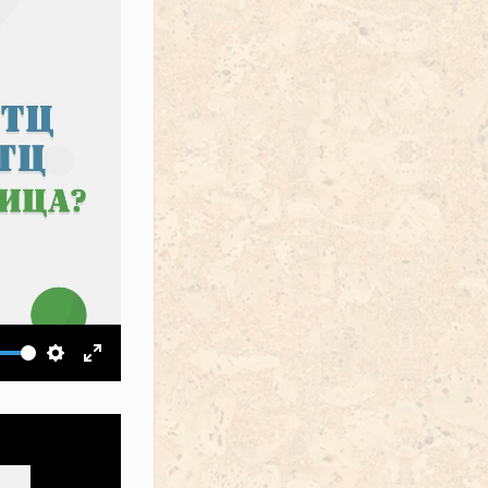
ить звук
Настройки
На весь экран