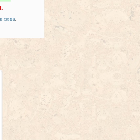
.
ов сюда
.