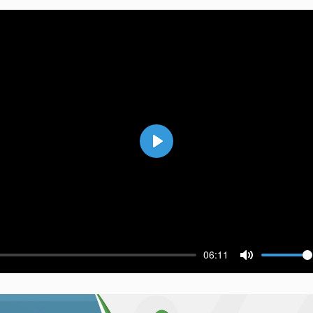
Воспроизвести
06:11
ести
Выключить 