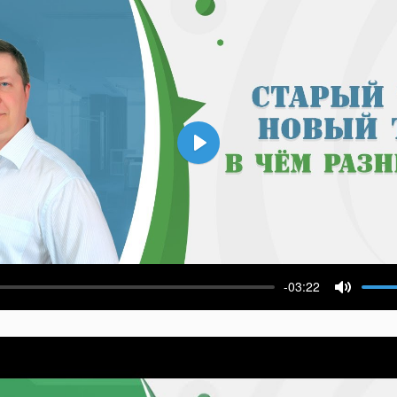
Воспроизвести
-03:22
ести
Выключ