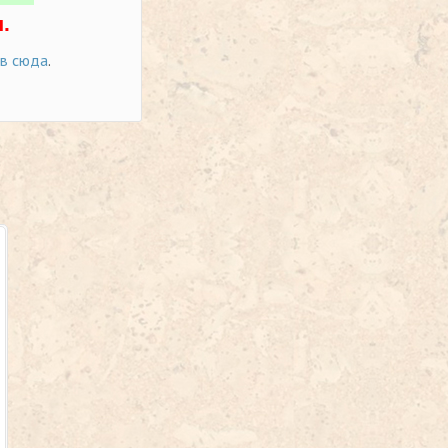
.
ов сюда
.