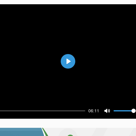
Воспроизвести
06:11
ести
Выключить 