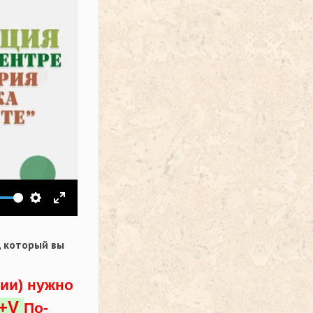
ить звук
Настройки
На весь экран
,
который вы
ции) нужно
l+V
По-