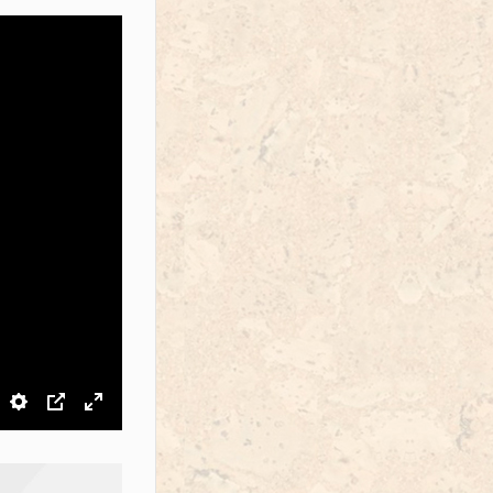
звук
Настройки
PIP
На весь экран