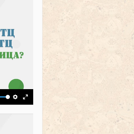
ить звук
Настройки
На весь экран