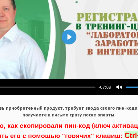
Воспроизвести
-07:09
ести
Выключ
ь приобретенный продукт, требует ввода своего пин-кода
получаете в письме сразу после оплаты.
о, как скопировали пин-код (ключ актива
Ctr
ить его с помощью "горячих" клавиш: