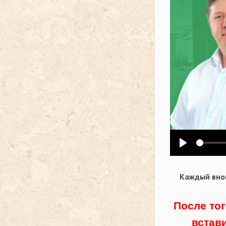
Воспроизв
Каждый внов
После тог
встав