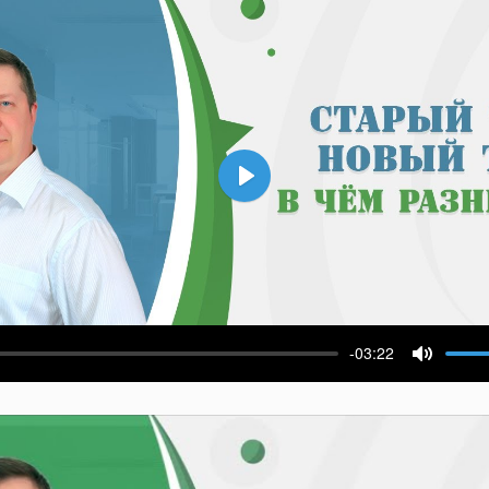
Воспроизвести
-03:22
ести
Выключ