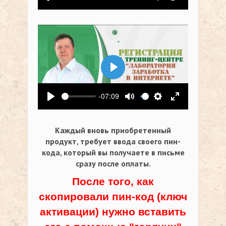
Воспроизвести
Выключить звук
Настройки
На весь экр
Воспроизвести
-07:09
Воспроизвести
Выключить звук
Настройки
На весь экр
Каждый вновь приобретенный
продукт, требует ввода своего пин-
кода,
который вы получаете в письме
сразу после оплаты.
После того, как
скопировали пин-код (ключ
активации) нужно вставить