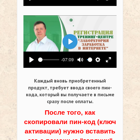
Воспроизвести
Выключить звук
Настройки
На весь экр
Воспроизвести
-07:09
Воспроизвести
Выключить звук
Настройки
На весь экр
Каждый вновь приобретенный
продукт, требует ввода своего пин-
кода,
который вы получаете в письме
сразу после оплаты.
После того, как
скопировали пин-код (ключ
активации) нужно вставить