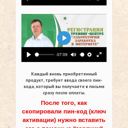
Воспроизвести
Выключить звук
Настройки
На весь экр
Воспроизвести
-07:09
Воспроизвести
Выключить звук
Настройки
На весь экр
Каждый вновь приобретенный
продукт, требует ввода своего пин-
кода,
который вы получаете в письме
сразу после оплаты.
После того, как
скопировали пин-код (ключ
активации) нужно вставить