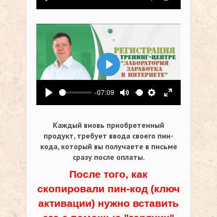
Воспроизвести
Выключить звук
Настройки
На весь экр
Воспроизвести
-07:09
Воспроизвести
Выключить звук
Настройки
На весь экр
Каждый вновь приобретенный
продукт, требует ввода своего пин-
кода,
который вы получаете в письме
сразу после оплаты.
После того, как
скопировали пин-код (ключ
активации) нужно вставить