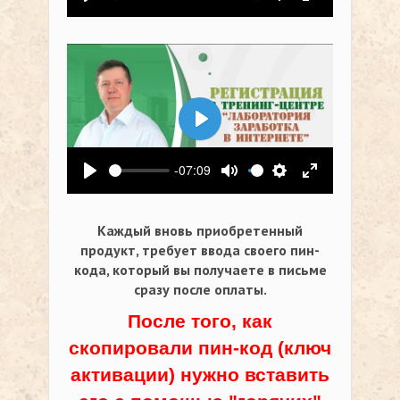
Воспроизвести
Выключить звук
Настройки
На весь экр
Воспроизвести
-07:09
Воспроизвести
Выключить звук
Настройки
На весь экр
Каждый вновь приобретенный
продукт, требует ввода своего пин-
кода,
который вы получаете в письме
сразу после оплаты.
После того, как
скопировали пин-код (ключ
активации) нужно вставить