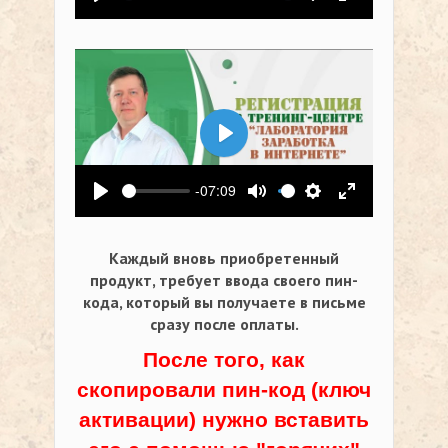
Воспроизвести
Выключить звук
Настройки
На весь экр
Воспроизвести
-07:09
Воспроизвести
Выключить звук
Настройки
На весь экр
Каждый вновь приобретенный
продукт, требует ввода своего пин-
кода,
который вы получаете в письме
сразу после оплаты.
После того, как
скопировали пин-код (ключ
активации) нужно вставить