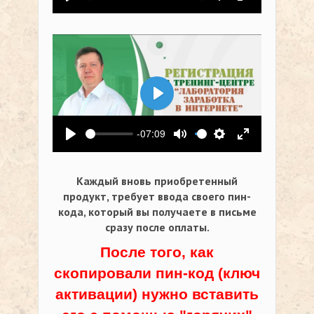
Воспроизвести
Выключить звук
Настройки
На весь экр
Воспроизвести
-07:09
Воспроизвести
Выключить звук
Настройки
На весь экр
Каждый вновь приобретенный
продукт, требует ввода своего пин-
кода,
который вы получаете в письме
сразу после оплаты.
После того, как
скопировали пин-код (ключ
активации) нужно вставить