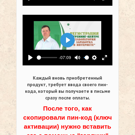
Воспроизвести
Выключить звук
Настройки
На весь экр
Воспроизвести
-07:09
Воспроизвести
Выключить звук
Настройки
На весь экр
Каждый вновь приобретенный
продукт, требует ввода своего пин-
кода,
который вы получаете в письме
сразу после оплаты.
После того, как
скопировали пин-код (ключ
активации) нужно вставить