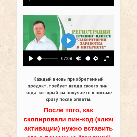
Воспроизвести
Выключить звук
Настройки
На весь экр
Воспроизвести
-07:09
Воспроизвести
Выключить звук
Настройки
На весь экр
Каждый вновь приобретенный
продукт, требует ввода своего пин-
кода,
который вы получаете в письме
сразу после оплаты.
После того, как
скопировали пин-код (ключ
активации) нужно вставить