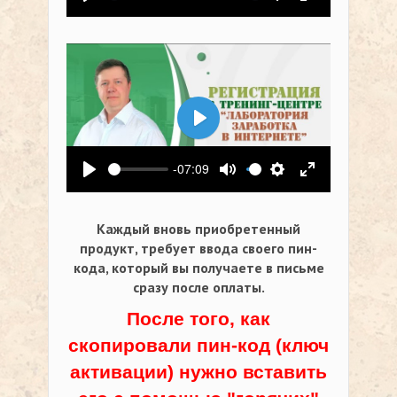
Воспроизвести
Выключить звук
Настройки
На весь экр
Воспроизвести
-07:09
Воспроизвести
Выключить звук
Настройки
На весь экр
Каждый вновь приобретенный
продукт, требует ввода своего пин-
кода,
который вы получаете в письме
сразу после оплаты.
После того, как
скопировали пин-код (ключ
активации) нужно вставить