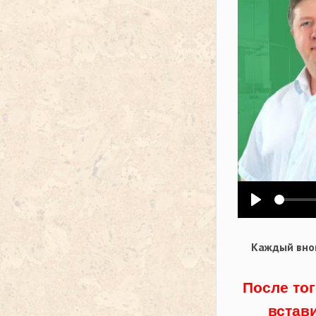
Воспроизв
Каждый внов
После тог
встав