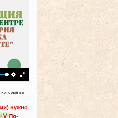
ить звук
Настройки
На весь экран
,
который вы
ции) нужно
l+V
По-