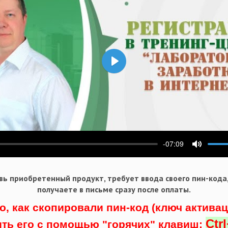
Воспроизвести
-07:09
ести
Выключ
ь приобретенный продукт, требует ввода своего пин-кода
получаете в письме сразу после оплаты.
о, как скопировали пин-код (ключ актива
Ctr
ить его с помощью "горячих" клавиш: