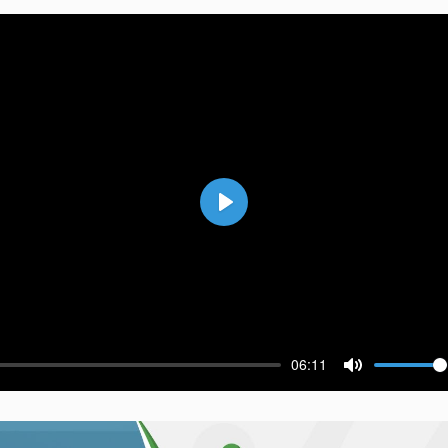
Воспроизвести
06:11
ести
Выключить 