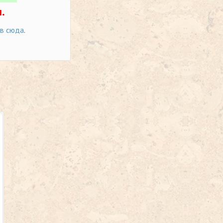
.
ов сюда
.