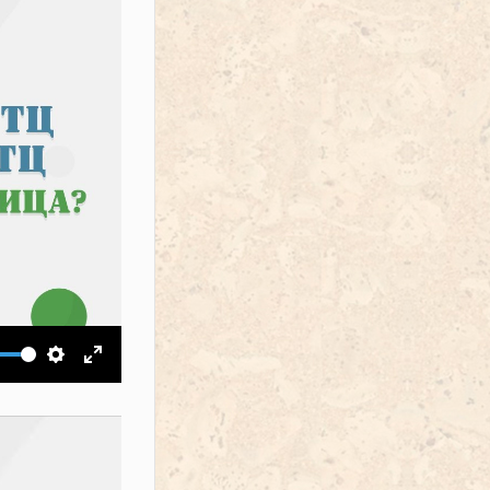
ить звук
Настройки
На весь экран