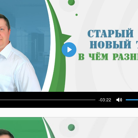
Воспроизвести
-03:22
ести
Выключ