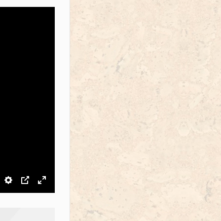
звук
Настройки
PIP
На весь экран