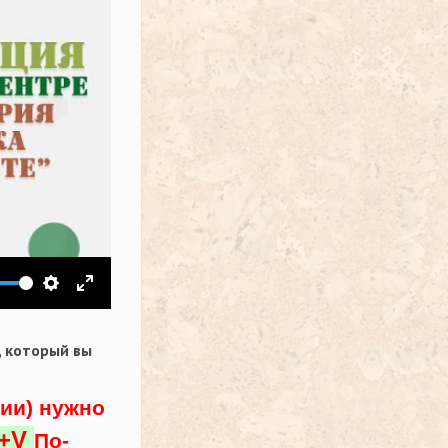
ить звук
Настройки
На весь экран
,
который вы
ции) нужно
l+V
По-