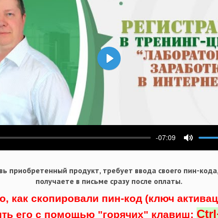
Воспроизвести
-07:09
ести
Выключ
ь приобретенный продукт, требует ввода своего пин-кода
получаете в письме сразу после оплаты.
о, как скопировали пин-код (ключ актива
Ctr
ить его с помощью "горячих" клавиш: