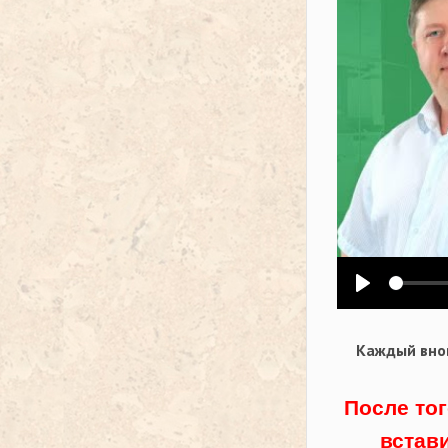
Воспроизв
Каждый внов
После тог
встав