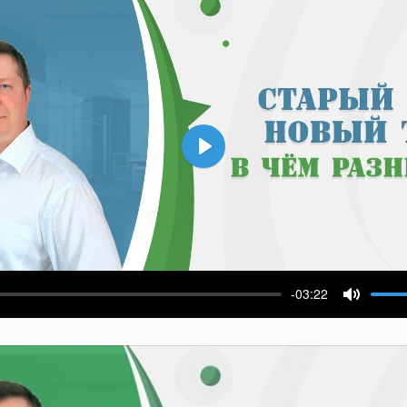
Воспроизвести
-03:22
ести
Выключ