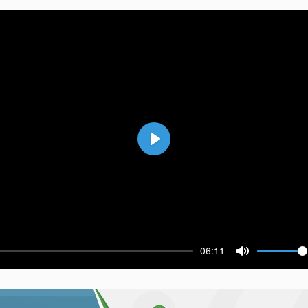
Воспроизвести
06:11
ести
Выключить 