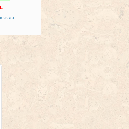
.
ов сюда
.