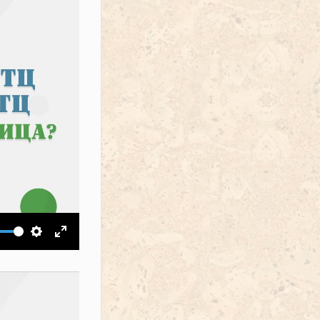
ить звук
Настройки
На весь экран