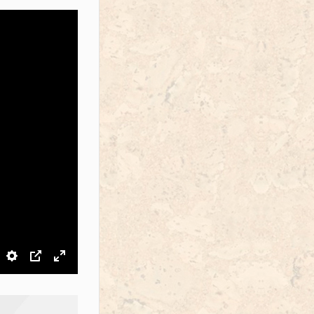
звук
Настройки
PIP
На весь экран