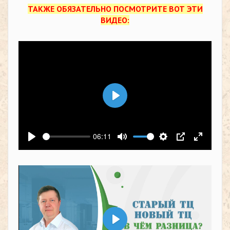
ТАКЖЕ ОБЯЗАТЕЛЬНО ПОСМОТРИТЕ ВОТ ЭТИ
ВИДЕО:
Воспроизвести
06:11
Воспроизвести
Выключить звук
Настройки
PIP
На весь