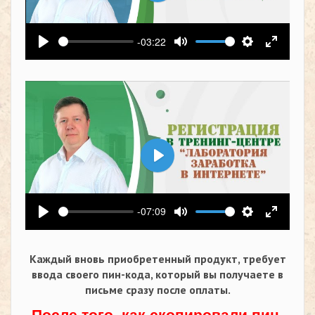
Воспроизвести
-03:22
Воспроизвести
Выключить звук
Настройки
На весь
Воспроизвести
-07:09
Воспроизвести
Выключить звук
Настройки
На весь
Каждый вновь приобретенный продукт, требует
ввода своего пин-кода,
который вы получаете в
письме сразу после оплаты.
После того, как скопировали пин-