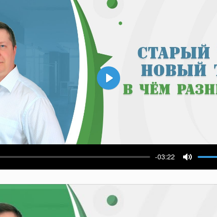
Воспроизвести
-03:22
ести
Выключ