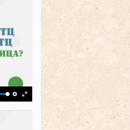
ить звук
Настройки
На весь экран