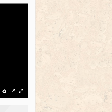
звук
Настройки
PIP
На весь экран