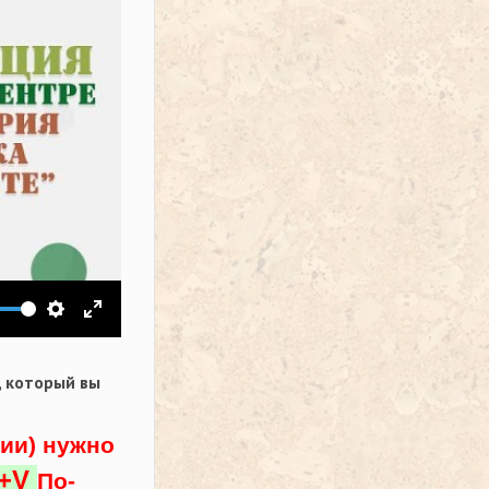
ить звук
Настройки
На весь экран
,
который вы
ции) нужно
l+V
По-