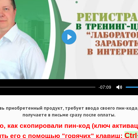
Воспроизвести
-07:09
ести
Выключ
ь приобретенный продукт, требует ввода своего пин-кода
получаете в письме сразу после оплаты.
о, как скопировали пин-код (ключ актива
Ctr
ить его с помощью "горячих" клавиш: