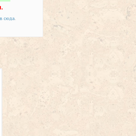
.
ов сюда
.