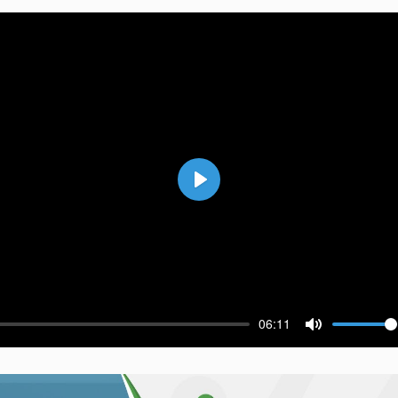
Воспроизвести
06:11
ести
Выключить 