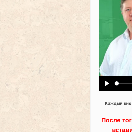
Воспроизв
Каждый внов
После тог
встав