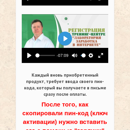
Воспроизвести
Выключить звук
Настройки
На весь экр
Воспроизвести
-07:09
Воспроизвести
Выключить звук
Настройки
На весь экр
Каждый вновь приобретенный
продукт, требует ввода своего пин-
кода,
который вы получаете в письме
сразу после оплаты.
После того, как
скопировали пин-код (ключ
активации) нужно вставить