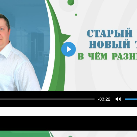
Воспроизвести
-03:22
ести
Выключ