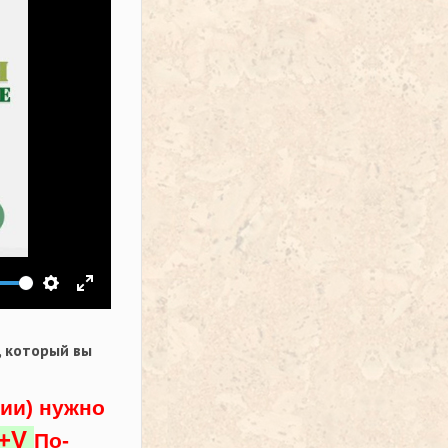
ить звук
Настройки
На весь экран
,
который вы
ции) нужно
l+V
По-