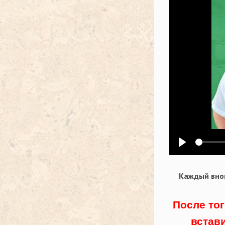
Воспроизв
Каждый внов
После тог
встав