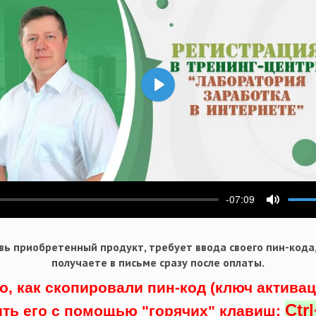
Воспроизвести
-07:09
ести
Выключ
ь приобретенный продукт, требует ввода своего пин-кода
получаете в письме сразу после оплаты.
о, как скопировали пин-код (ключ актива
Ctr
ить его с помощью "горячих" клавиш: