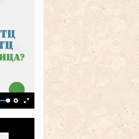
ить звук
Настройки
На весь экран