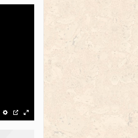
звук
Настройки
PIP
На весь экран