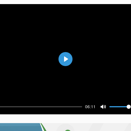
Воспроизвести
06:11
ести
Выключить 