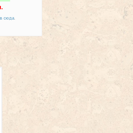
.
ов сюда
.