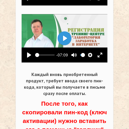
Воспроизвести
Выключить звук
Настройки
На весь экр
Воспроизвести
-07:09
Воспроизвести
Выключить звук
Настройки
На весь экр
Каждый вновь приобретенный
продукт, требует ввода своего пин-
кода,
который вы получаете в письме
сразу после оплаты.
После того, как
скопировали пин-код (ключ
активации) нужно вставить