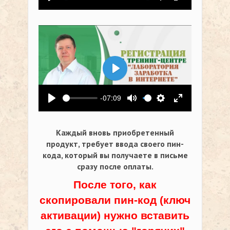
Воспроизвести
Выключить звук
Настройки
На весь экр
Воспроизвести
-07:09
Воспроизвести
Выключить звук
Настройки
На весь экр
Каждый вновь приобретенный
продукт, требует ввода своего пин-
кода,
который вы получаете в письме
сразу после оплаты.
После того, как
скопировали пин-код (ключ
активации) нужно вставить