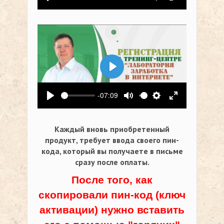
Воспроизвести
Выключить звук
Настройки
На весь экр
Воспроизвести
-07:09
Воспроизвести
Выключить звук
Настройки
На весь экр
Каждый вновь приобретенный
продукт, требует ввода своего пин-
кода,
который вы получаете в письме
сразу после оплаты.
После того, как
скопировали пин-код (ключ
активации) нужно вставить