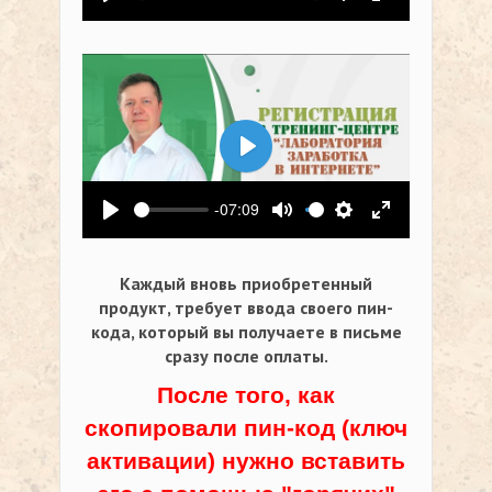
Воспроизвести
Выключить звук
Настройки
На весь экр
Воспроизвести
-07:09
Воспроизвести
Выключить звук
Настройки
На весь экр
Каждый вновь приобретенный
продукт, требует ввода своего пин-
кода,
который вы получаете в письме
сразу после оплаты.
После того, как
скопировали пин-код (ключ
активации) нужно вставить