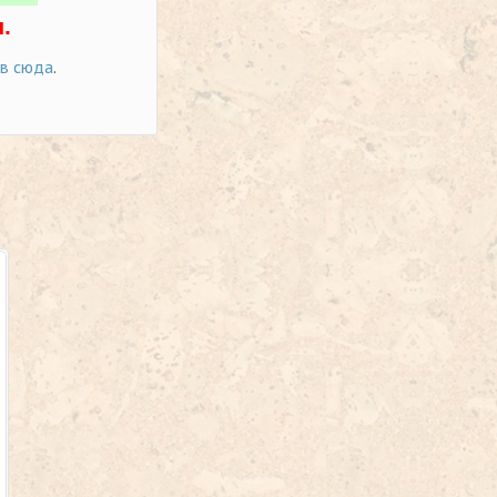
.
ов сюда
.