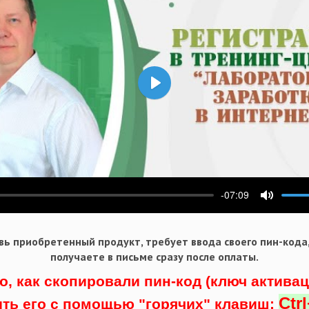
Воспроизвести
-07:09
ести
Выключ
ь приобретенный продукт, требует ввода своего пин-кода
получаете в письме сразу после оплаты.
о, как скопировали пин-код (ключ актива
Ctr
ить его с помощью "горячих" клавиш: