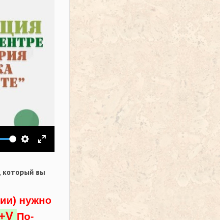
ить звук
Настройки
На весь экран
,
который вы
ции) нужно
l+V
По-