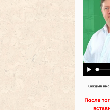
Воспроизв
Каждый внов
После тог
встав