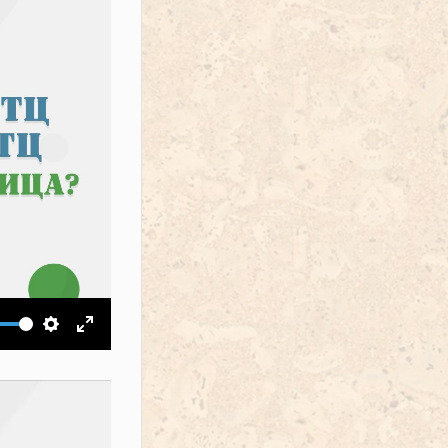
ить звук
Настройки
На весь экран