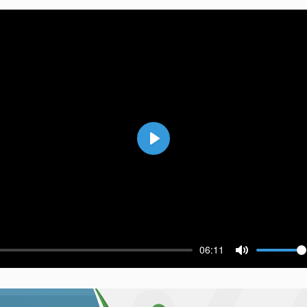
Воспроизвести
06:11
ести
Выключить 