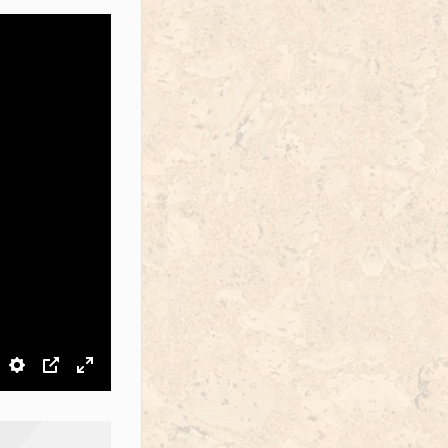
звук
Настройки
PIP
На весь экран