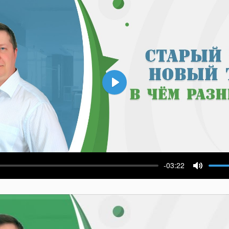
Воспроизвести
-03:22
ести
Выключ