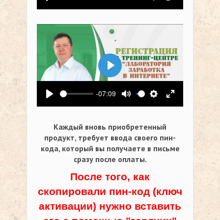
Воспроизвести
Выключить звук
Настройки
На весь экр
Воспроизвести
-07:09
Воспроизвести
Выключить звук
Настройки
На весь экр
Каждый вновь приобретенный
продукт, требует ввода своего пин-
кода,
который вы получаете в письме
сразу после оплаты.
После того, как
скопировали пин-код (ключ
активации) нужно вставить