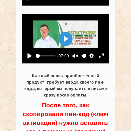
Воспроизвести
Выключить звук
Настройки
На весь экр
Воспроизвести
-07:09
Воспроизвести
Выключить звук
Настройки
На весь экр
Каждый вновь приобретенный
продукт, требует ввода своего пин-
кода,
который вы получаете в письме
сразу после оплаты.
После того, как
скопировали пин-код (ключ
активации) нужно вставить