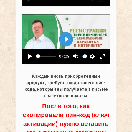
Воспроизвести
Выключить звук
Настройки
На весь экр
Воспроизвести
-07:09
Воспроизвести
Выключить звук
Настройки
На весь экр
Каждый вновь приобретенный
продукт, требует ввода своего пин-
кода,
который вы получаете в письме
сразу после оплаты.
После того, как
скопировали пин-код (ключ
активации) нужно вставить