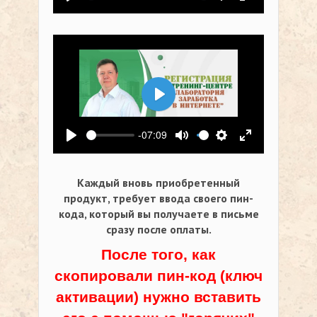
Воспроизвести
Выключить звук
Настройки
На весь экр
Воспроизвести
-07:09
Воспроизвести
Выключить звук
Настройки
На весь экр
Каждый вновь приобретенный
продукт, требует ввода своего пин-
кода,
который вы получаете в письме
сразу после оплаты.
После того, как
скопировали пин-код (ключ
активации) нужно вставить