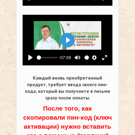
Воспроизвести
Выключить звук
Настройки
На весь экр
Воспроизвести
-07:09
Воспроизвести
Выключить звук
Настройки
На весь экр
Каждый вновь приобретенный
продукт, требует ввода своего пин-
кода,
который вы получаете в письме
сразу после оплаты.
После того, как
скопировали пин-код (ключ
активации) нужно вставить