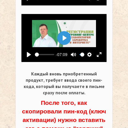
Воспроизвести
Выключить звук
Настройки
На весь экр
Воспроизвести
-07:09
Воспроизвести
Выключить звук
Настройки
На весь экр
Каждый вновь приобретенный
продукт, требует ввода своего пин-
кода,
который вы получаете в письме
сразу после оплаты.
После того, как
скопировали пин-код (ключ
активации) нужно вставить