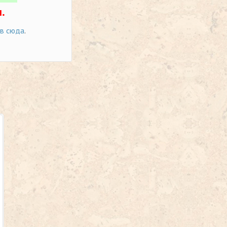
.
ов сюда
.