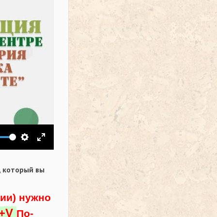
ить звук
Настройки
На весь экран
,
который вы
ции) нужно
l+V
По-