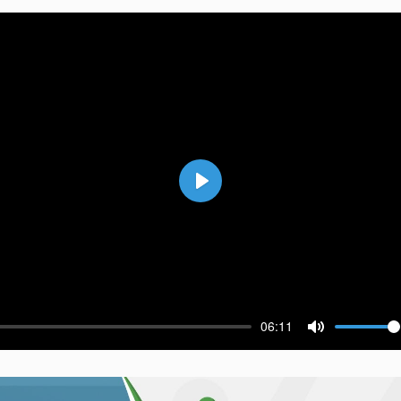
Воспроизвести
06:11
ести
Выключить 