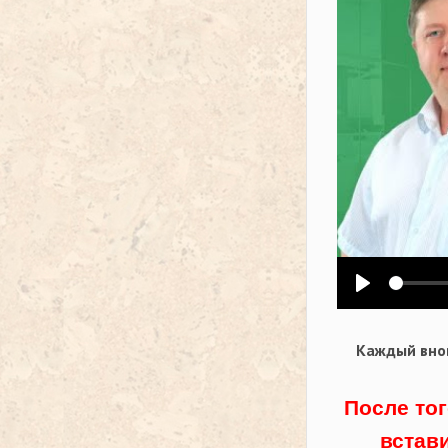
Воспроизв
Каждый внов
После тог
встав