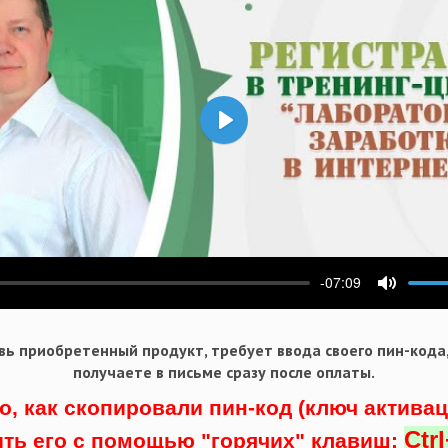
Воспроизвести
-07:09
ести
Выключ
ь приобретенный продукт, требует ввода своего пин-кода
получаете в письме сразу после оплаты.
о, как скопировали пин-код (ключ актива
Ctr
ить его с помощью "горячих" клавиш: