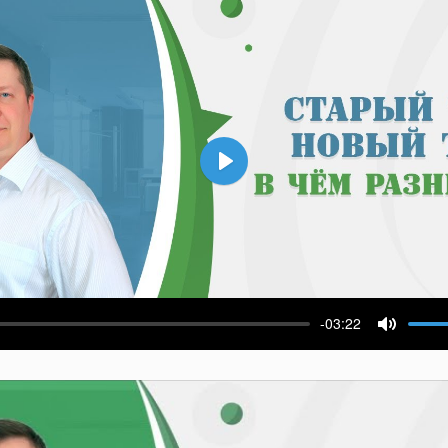
Воспроизвести
-03:22
ести
Выключ