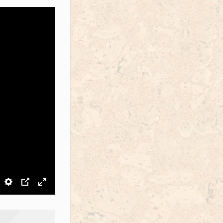
звук
Настройки
PIP
На весь экран