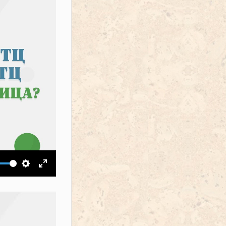
ить звук
Настройки
На весь экран