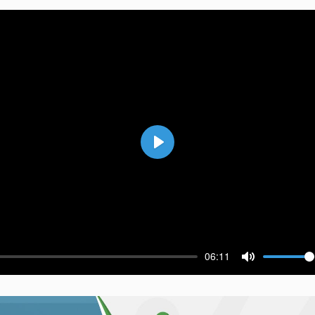
Воспроизвести
06:11
ести
Выключить 