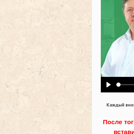
Воспроизв
Каждый внов
После тог
встав