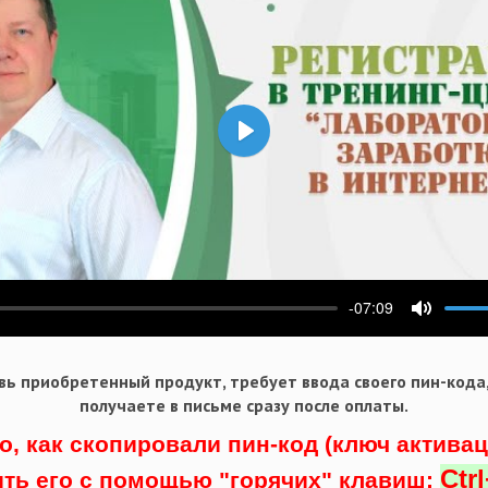
Воспроизвести
-07:09
ести
Выключ
ь приобретенный продукт, требует ввода своего пин-кода
получаете в письме сразу после оплаты.
о, как скопировали пин-код (ключ актива
Ctr
ить его с помощью "горячих" клавиш: