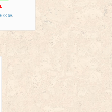
.
ов сюда
.