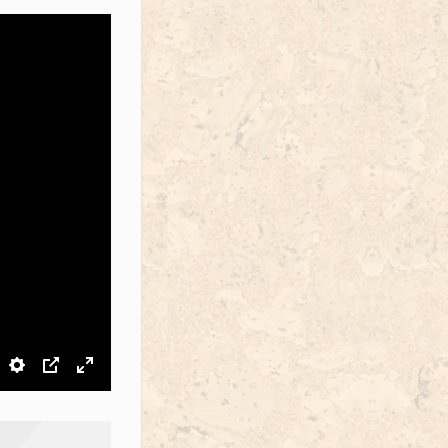
звук
Настройки
PIP
На весь экран