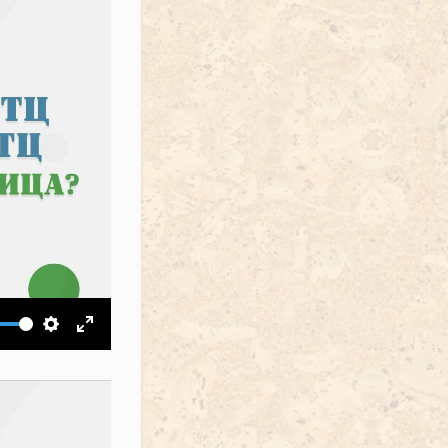
ить звук
Настройки
На весь экран