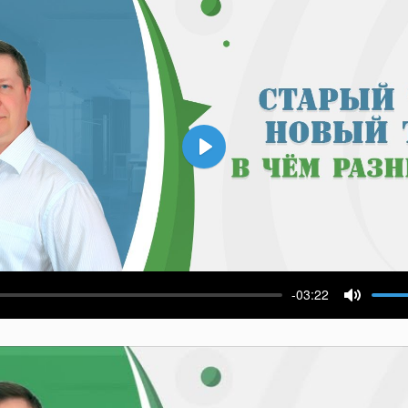
Воспроизвести
-03:22
ести
Выключ