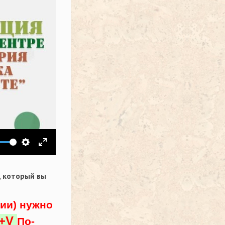
ить звук
Настройки
На весь экран
,
который вы
ции) нужно
l+V
По-