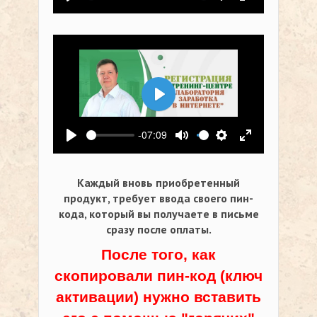
Воспроизвести
Выключить звук
Настройки
На весь экр
Воспроизвести
-07:09
Воспроизвести
Выключить звук
Настройки
На весь экр
Каждый вновь приобретенный
продукт, требует ввода своего пин-
кода,
который вы получаете в письме
сразу после оплаты.
После того, как
скопировали пин-код (ключ
активации) нужно вставить