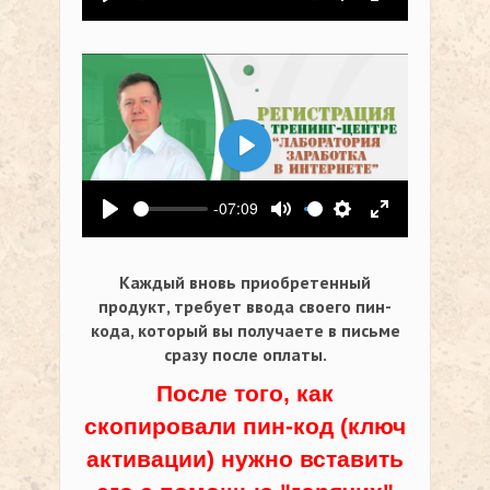
Воспроизвести
Выключить звук
Настройки
На весь экр
Воспроизвести
-07:09
Воспроизвести
Выключить звук
Настройки
На весь экр
Каждый вновь приобретенный
продукт, требует ввода своего пин-
кода,
который вы получаете в письме
сразу после оплаты.
После того, как
скопировали пин-код (ключ
активации) нужно вставить