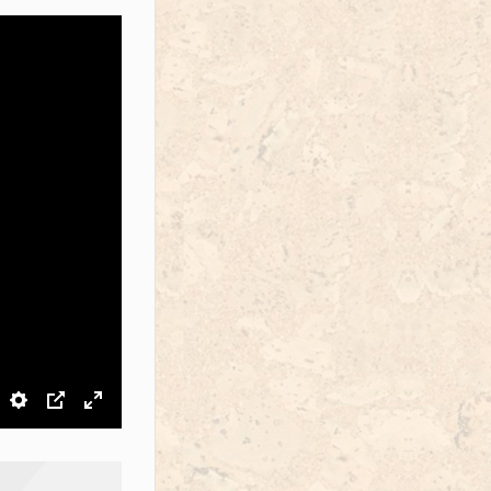
звук
Настройки
PIP
На весь экран