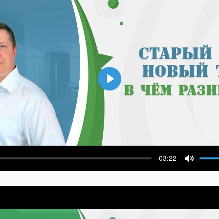
Воспроизвести
-03:22
ести
Выключ