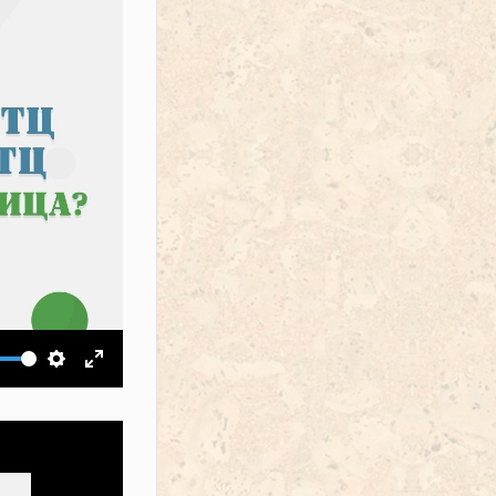
ить звук
Настройки
На весь экран