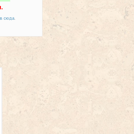
.
ов сюда
.