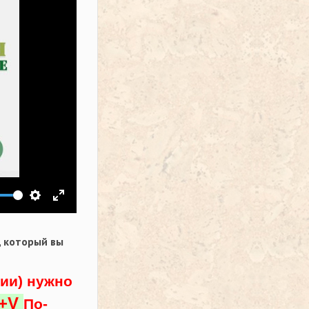
ить звук
Настройки
На весь экран
,
который вы
ции) нужно
l+V
По-