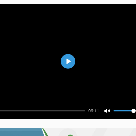
Воспроизвести
06:11
ести
Выключить 