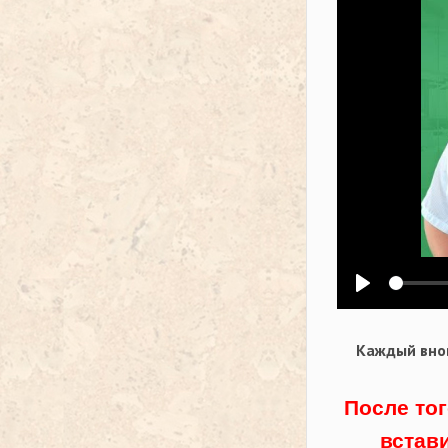
Воспроизв
Каждый внов
После тог
встав