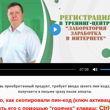
Воспроизвести
-07:09
ести
Выключ
ь приобретенный продукт, требует ввода своего пин-кода
получаете в письме сразу после оплаты.
о, как скопировали пин-код (ключ актива
Ctr
ить его с помощью "горячих" клавиш: