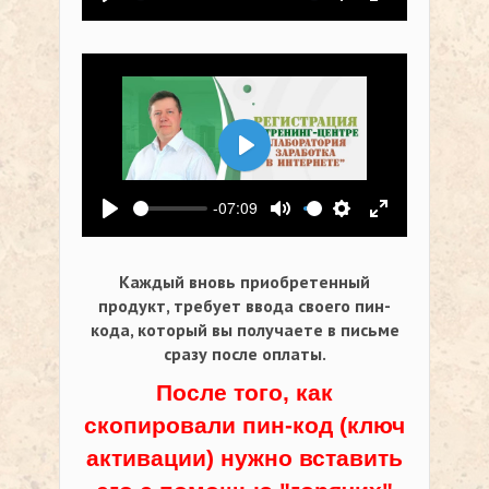
Воспроизвести
Выключить звук
Настройки
На весь экр
Воспроизвести
-07:09
Воспроизвести
Выключить звук
Настройки
На весь экр
Каждый вновь приобретенный
продукт, требует ввода своего пин-
кода,
который вы получаете в письме
сразу после оплаты.
После того, как
скопировали пин-код (ключ
активации) нужно вставить