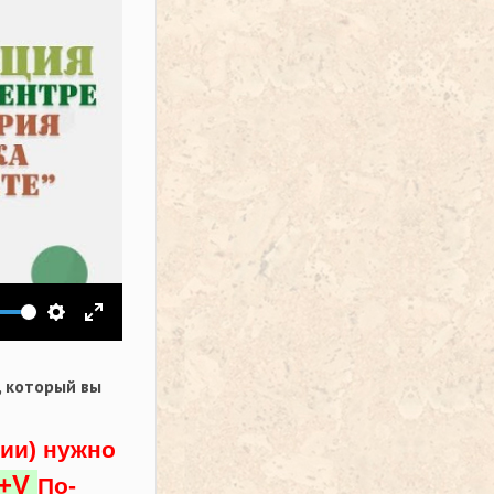
ить звук
Настройки
На весь экран
,
который вы
ции) нужно
l+V
По-