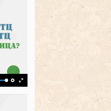
ить звук
Настройки
На весь экран