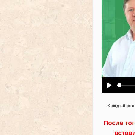
Воспроизв
Каждый внов
После тог
встав