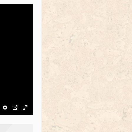
звук
Настройки
PIP
На весь экран