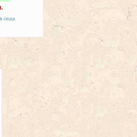
.
ов сюда
.