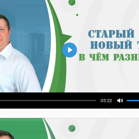
Воспроизвести
-03:22
ести
Выключ