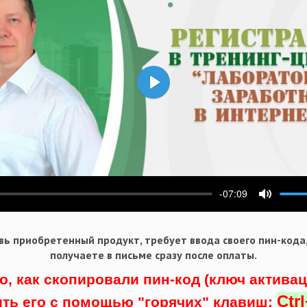
Воспроизвести
-07:09
ести
Выключ
ь приобретенный продукт, требует ввода своего пин-кода
получаете в письме сразу после оплаты.
о, как скопировали пин-код (ключ актива
Ctr
ить его с помощью "горячих" клавиш: