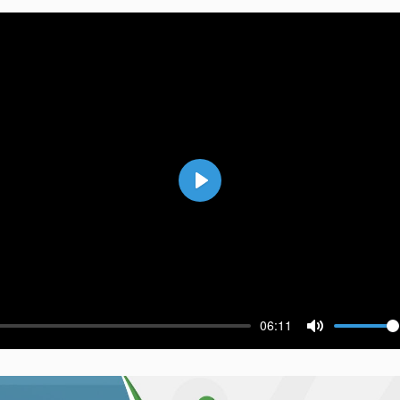
Воспроизвести
06:11
ести
Выключить 