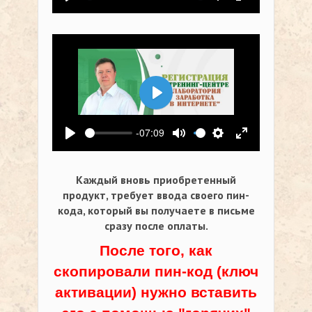
Воспроизвести
Выключить звук
Настройки
На весь экр
Воспроизвести
-07:09
Воспроизвести
Выключить звук
Настройки
На весь экр
Каждый вновь приобретенный
продукт, требует ввода своего пин-
кода,
который вы получаете в письме
сразу после оплаты.
После того, как
скопировали пин-код (ключ
активации) нужно вставить