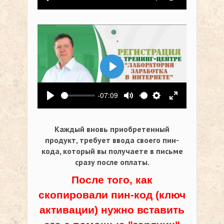
Воспроизвести
Выключить звук
Настройки
На весь экр
Воспроизвести
-07:09
Воспроизвести
Выключить звук
Настройки
На весь экр
Каждый вновь приобретенный
продукт, требует ввода своего пин-
кода,
который вы получаете в письме
сразу после оплаты.
После того, как
скопировали пин-код (ключ
активации) нужно вставить