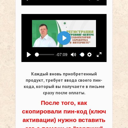
Воспроизвести
Выключить звук
Настройки
На весь экр
Воспроизвести
-07:09
Воспроизвести
Выключить звук
Настройки
На весь экр
Каждый вновь приобретенный
продукт, требует ввода своего пин-
кода,
который вы получаете в письме
сразу после оплаты.
После того, как
скопировали пин-код (ключ
активации) нужно вставить