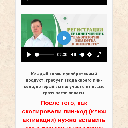
Воспроизвести
Выключить звук
Настройки
На весь экр
Воспроизвести
-07:09
Воспроизвести
Выключить звук
Настройки
На весь экр
Каждый вновь приобретенный
продукт, требует ввода своего пин-
кода,
который вы получаете в письме
сразу после оплаты.
После того, как
скопировали пин-код (ключ
активации) нужно вставить