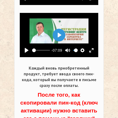
Воспроизвести
Выключить звук
Настройки
На весь экр
Воспроизвести
-07:09
Воспроизвести
Выключить звук
Настройки
На весь экр
Каждый вновь приобретенный
продукт, требует ввода своего пин-
кода,
который вы получаете в письме
сразу после оплаты.
После того, как
скопировали пин-код (ключ
активации) нужно вставить