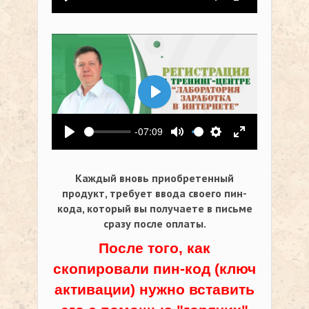
Воспроизвести
Выключить звук
Настройки
На весь экр
Воспроизвести
-07:09
Воспроизвести
Выключить звук
Настройки
На весь экр
Каждый вновь приобретенный
продукт, требует ввода своего пин-
кода,
который вы получаете в письме
сразу после оплаты.
После того, как
скопировали пин-код (ключ
активации) нужно вставить