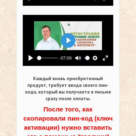
Воспроизвести
Выключить звук
Настройки
На весь экр
Воспроизвести
-07:09
Воспроизвести
Выключить звук
Настройки
На весь экр
Каждый вновь приобретенный
продукт, требует ввода своего пин-
кода,
который вы получаете в письме
сразу после оплаты.
После того, как
скопировали пин-код (ключ
активации) нужно вставить