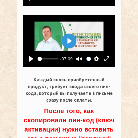
Воспроизвести
Выключить звук
Настройки
На весь экр
Воспроизвести
-07:09
Воспроизвести
Выключить звук
Настройки
На весь экр
Каждый вновь приобретенный
продукт, требует ввода своего пин-
кода,
который вы получаете в письме
сразу после оплаты.
После того, как
скопировали пин-код (ключ
активации) нужно вставить