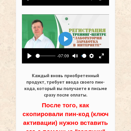
Воспроизвести
Выключить звук
Настройки
На весь экр
Воспроизвести
-07:09
Воспроизвести
Выключить звук
Настройки
На весь экр
Каждый вновь приобретенный
продукт, требует ввода своего пин-
кода,
который вы получаете в письме
сразу после оплаты.
После того, как
скопировали пин-код (ключ
активации) нужно вставить