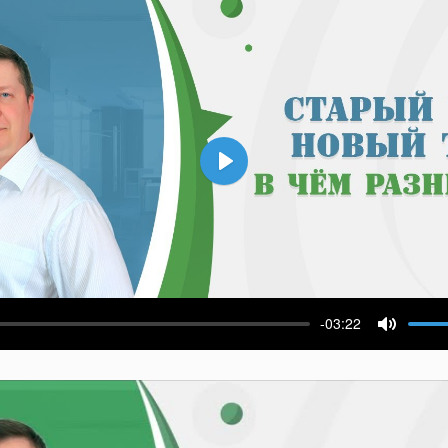
Воспроизвести
-03:22
ести
Выключ