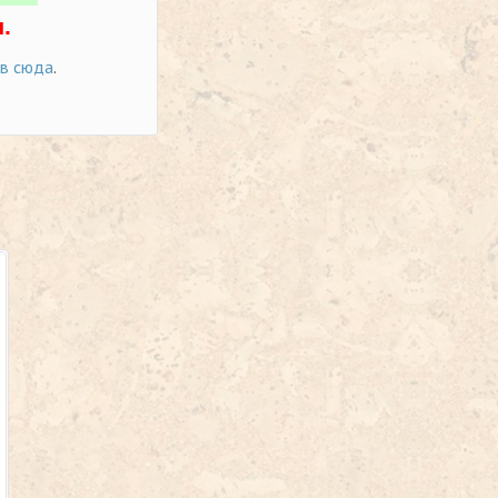
.
ов сюда
.