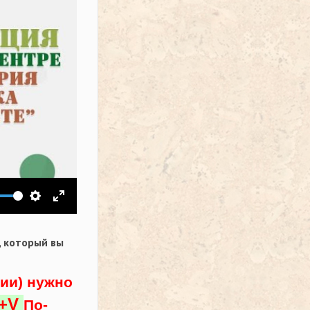
ить звук
Настройки
На весь экран
,
который вы
ции) нужно
l+V
По-