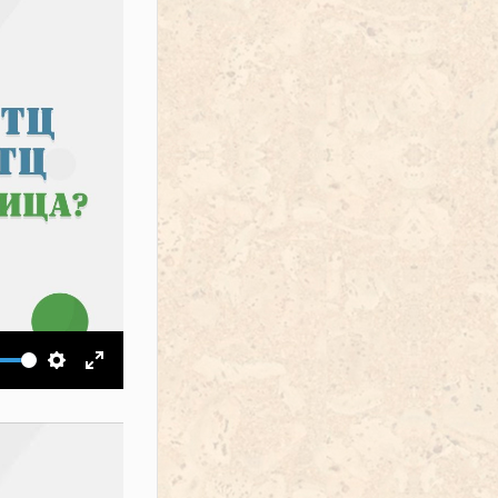
ить звук
Настройки
На весь экран