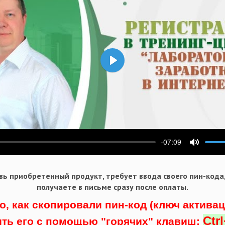
Воспроизвести
-07:09
ести
Выключ
ь приобретенный продукт, требует ввода своего пин-кода
получаете в письме сразу после оплаты.
о, как скопировали пин-код (ключ актива
Ctr
ить его с помощью "горячих" клавиш: