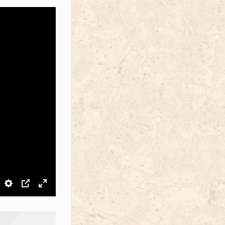
звук
Настройки
PIP
На весь экран