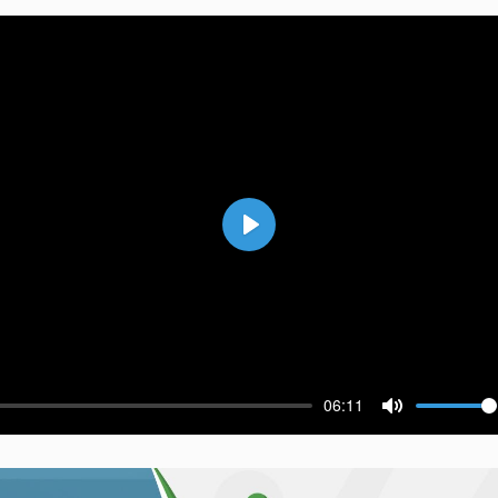
Воспроизвести
06:11
ести
Выключить 