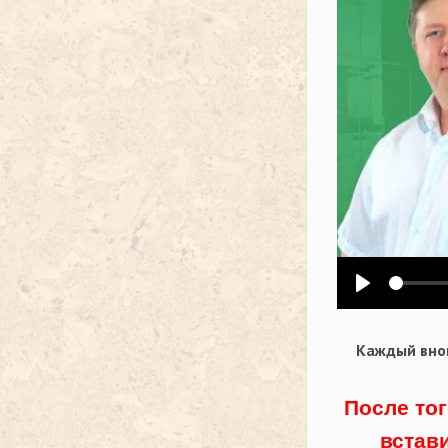
Воспроизв
Каждый внов
После тог
встав