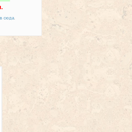
.
ов сюда
.