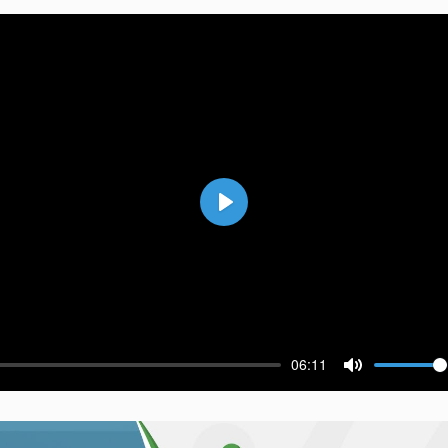
Воспроизвести
06:11
ести
Выключить 