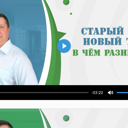
Воспроизвести
-03:22
ести
Выключ