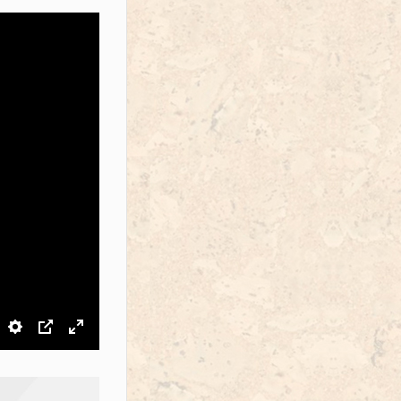
звук
Настройки
PIP
На весь экран