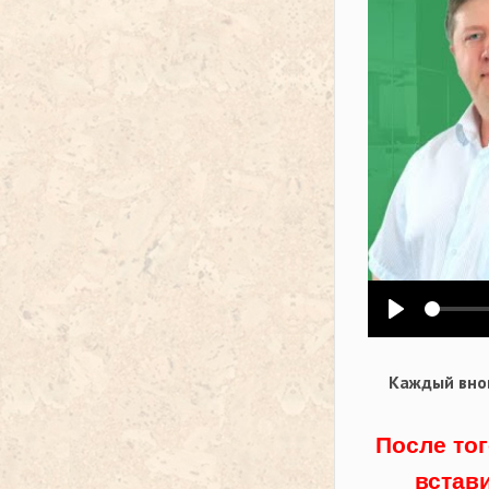
Воспроизв
Каждый внов
После тог
встав