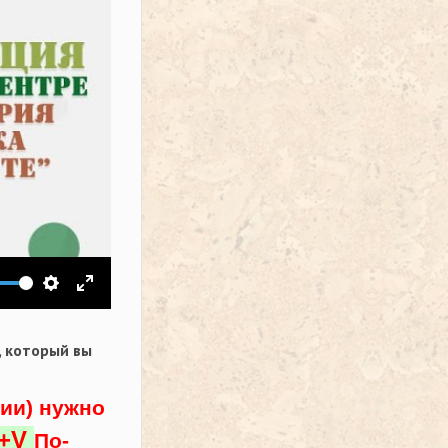
ить звук
Настройки
На весь экран
,
который вы
ции) нужно
l+V
По-