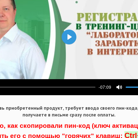
Воспроизвести
-07:09
ести
Выключ
ь приобретенный продукт, требует ввода своего пин-кода
получаете в письме сразу после оплаты.
о, как скопировали пин-код (ключ актива
Ctr
ить его с помощью "горячих" клавиш: